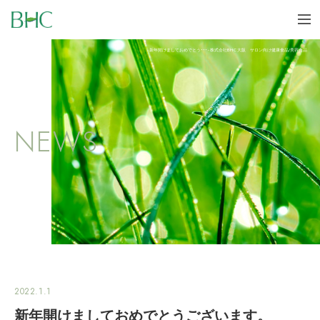
BHC
me
新年開けましておめでとう･･･ - 株式会社BHC 大阪 サロン向け健康食品/美容食品
NEWS
2022.1.1
新年開けましておめでとうございます。