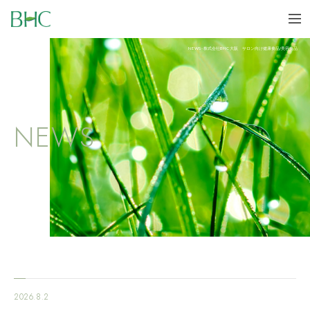
BHC
me
NEWS - 株式会社BHC 大阪 サロン向け健康食品/美容食品
NEWS
2026.8.2