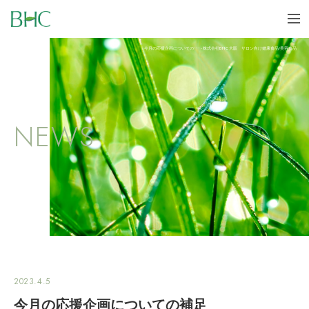
BHC
me
今月の応援企画についての･･･ - 株式会社BHC 大阪 サロン向け健康食品/美容食品
NEWS
2023.4.5
今月の応援企画についての補足