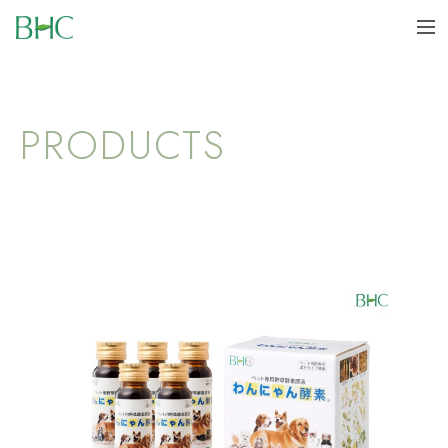
BHC
me
PRODUCTS | 株式会社BHC 大阪 サロン向け健康食品/美容食品
PRODUCTS